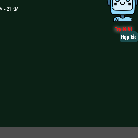
M - 21 P.M
Trợ Lý AI
Hợp Tác