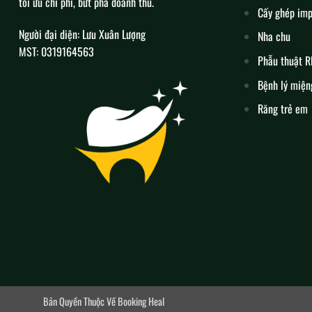
tối ưu chi phí, bứt phá doanh thu.
Cấy ghép imp
Người đại diện: Lưu Xuân Lượng
Nha chu
MST: 0319164563
Phẫu thuật 
Bệnh lý miện
Răng trẻ em
Bản Quyền Thuộc Về Booking Heal