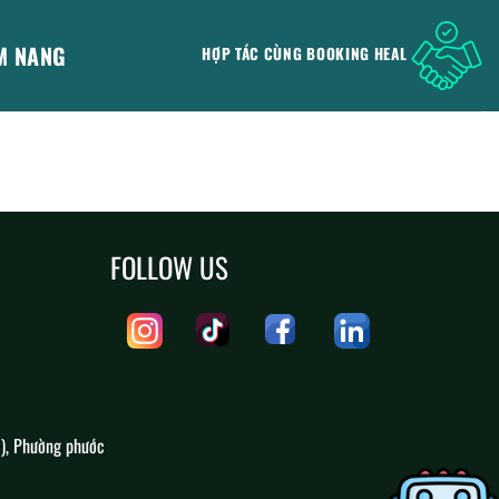
M NANG
HỢP TÁC CÙNG BOOKING HEAL
FOLLOW US
), Phường phước