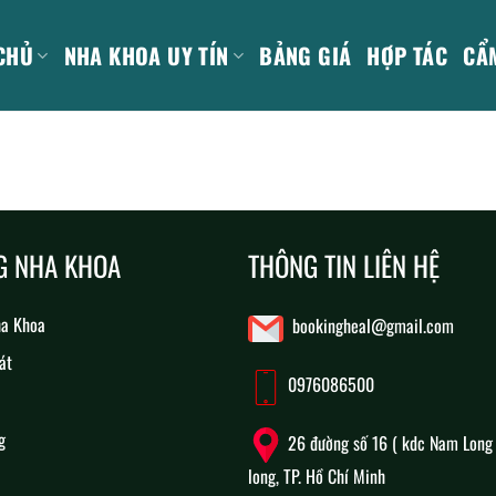
CHỦ
NHA KHOA UY TÍN
BẢNG GIÁ
HỢP TÁC
CẨ
G NHA KHOA
THÔNG TIN LIÊN HỆ
ha Khoa
bookingheal@gmail.com
át
0976086500
g
26 đường số 16 ( kdc Nam Long 
long, TP. Hồ Chí Minh